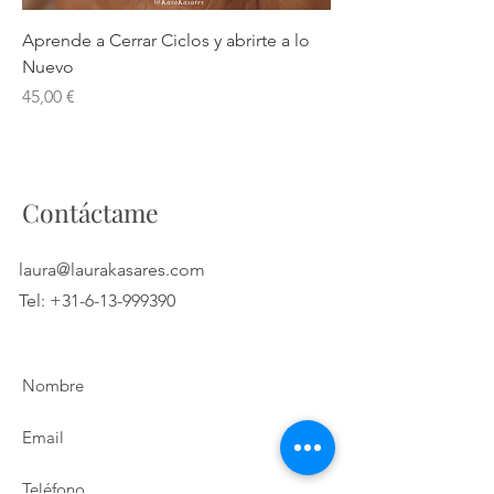
Aprende a Cerrar Ciclos y abrirte a lo
Nuevo
Precio
45,00 €
Contáctame
laura@laurakasares.com
Tel:
+31-6-13-999390