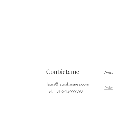
Contáctame
Avis
laura@laurakasares.com
Polí
Tel: +31-6-13-999390