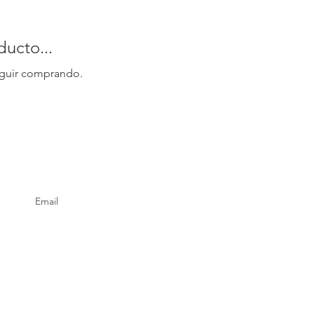
ucto...
eguir comprando.