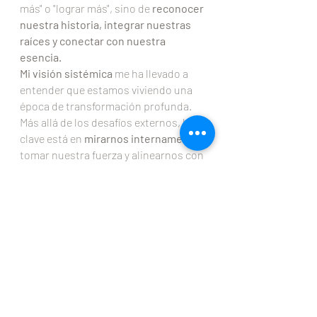
más" o "lograr más", sino de
reconocer
nuestra historia, integrar nuestras
raíces y conectar con nuestra
esencia.
Mi visión sistémica
me ha llevado a
entender que estamos viviendo una
época de transformación profunda.
Más allá de los desafíos externos, la
clave está en
mirarnos internamente
,
tomar nuestra fuerza y alinearnos con
nuestro propósito.
Creo firmemente que el futuro será
más consciente y coherente. A nivel
personal y profesional, el verdadero
éxito radica en conectar con nuestra
autenticidad y poner nuestros
talentos al servicio de algo más
grande.
Las personas y
organizaciones que prosperarán