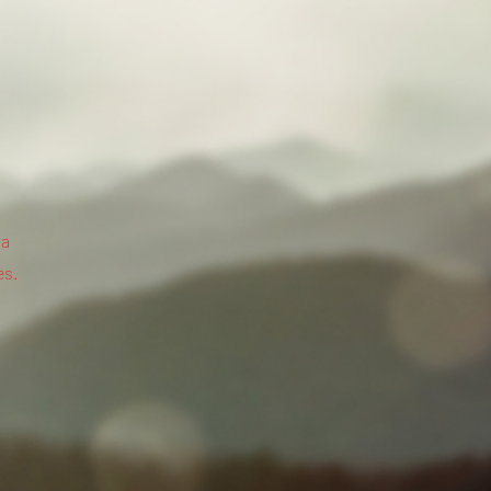
ra
es.