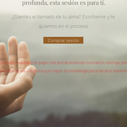
profunda, esta sesión es para tí.
¿Sientes el llamado de tu alma? Escríbeme y te
guiamos en el proceso
Comprar sesión
Una vez realizado el pago nos pondremos en contacto contigo pa
ncretar el día y la hora que mejor te convenga para las dos sesion